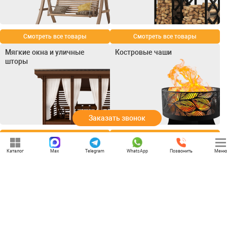
Смотреть все товары
Смотреть все товары
Мягкие окна и уличные
Костровые чаши
шторы
Заказать звонок
Смотреть все товары
Смотреть все товары
Каталог
Max
Telegram
WhatsApp
Позвонить
Меню
+7 (969) 777-85-85
rbesedka@gmail.com