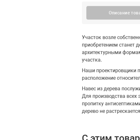
Описание тов
Участок возле собствен
приобретением станет д
архитектурными формами
участка.
Наши проектировщики п
расположение относител
Навес из дерева послуж
Для производства всех 
пропитку антисептиками
дерево не растрескается
С этим това