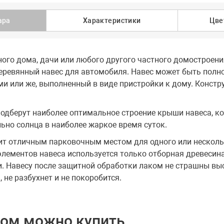
ара
Характеристики
Цве
ного дома, дачи или любого другого частного домостроен
еревянный навес для автомобиля. Навес может быть полн
 или же, выполненный в виде пристройки к дому. Констр
одберут наиболее оптимальное строение крыши навеса, к
ьно солнца в наиболее жаркое время суток.
ит отличным парковочным местом для одного или несколь
элементов навеса используется только отборная древеси
. Навесу после защитной обработки лаком не страшны выс
, не разбухнет и не покоробится.
ром можно купить