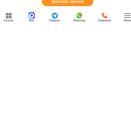
Заказать звонок
Каталог
Max
Telegram
WhatsApp
Позвонить
Меню
+7 (969) 777-85-85
rbesedka@gmail.com
Написать директору
Казань
г. Казань, улица Академика Глушко, 6
Отдел продаж: 09:00 — 21:00
Служба доставки: 09:00 — 21:00
Задать вопрос